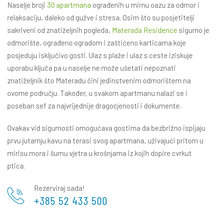
Naselje broji
30 apartmana
ograđenih u mirnu oazu za odmor i
relaksaciju, daleko od gužve i stresa. Osim što su posjetitelji
sakriveni od znatiželjnih pogleda,
Materada Residence
sigurno je
odmorište, ograđeno ogradom i zaštićeno karticama koje
posjeduju isključivo gosti. Ulaz s plaže i ulaz s ceste iziskuje
uporabu ključa pa u naselje ne može ušetati nepoznati
znatiželjnik što Materadu čini jedinstvenim odmorištem na
ovome području. Također, u svakom apartmanu nalazi se i
poseban sef za najvrijednije dragocjenosti i dokumente.
Ovakav vid sigurnosti omogućava gostima da bezbrižno ispijaju
prvu jutarnju kavu na terasi svog apartmana, uživajući pritom u
mirisu mora i šumu vjetra u krošnjama iz kojih dopire cvrkut
ptica.
Rezerviraj sada!
+385 52 433 500